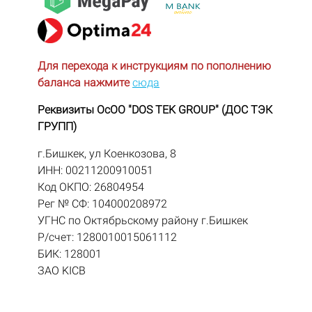
Для перехода к инструкциям по пополнению
баланса нажмите
сюда
Реквизиты ОсОО "DOS TEK GROUP" (ДОС ТЭК
ГРУПП)
г.Бишкек, ул Коенкозова, 8
ИНН: 00211200910051
Код ОКПО: 26804954
Рег № СФ: 104000208972
УГНС по Октябрьскому району г.Бишкек
Р/счет: 1280010015061112
БИК: 128001
ЗАО KICB